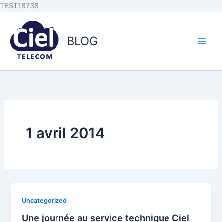
Aller au
Aller
TEST18738
contenu
au
principal
contenu
BLOG
1 avril 2014
Uncategorized
Une journée au service technique Ciel