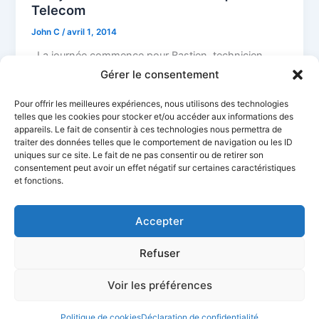
Telecom
John C
/
avril 1, 2014
La journée commence pour Bastien, technicien
informatique chez Ciel Telecom. Il est chargé
Gérer le consentement
d’assister les clients Ciel Telecom dans […]
Pour offrir les meilleures expériences, nous utilisons des technologies
telles que les cookies pour stocker et/ou accéder aux informations des
appareils. Le fait de consentir à ces technologies nous permettra de
traiter des données telles que le comportement de navigation ou les ID
uniques sur ce site. Le fait de ne pas consentir ou de retirer son
consentement peut avoir un effet négatif sur certaines caractéristiques
et fonctions.
Accepter
Refuser
Ciel Telecom
Mentions Légales
Politique de confidentialité
Politique de cookies
CGV
Déclaration d’accessibilité
Voir les préférences
Politique de cookies
Déclaration de confidentialité