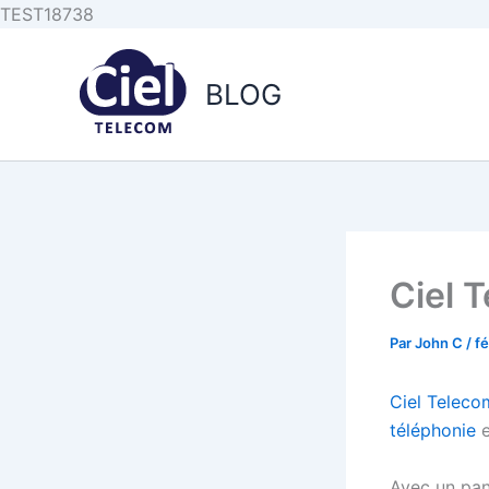
Aller au
Aller
TEST18738
contenu
au
principal
contenu
BLOG
Ciel 
Par
John C
/
fé
Ciel Teleco
téléphonie
e
Avec un pane