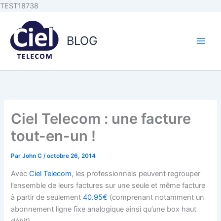
Aller au
Aller
TEST18738
contenu
au
principal
contenu
BLOG
Ciel Telecom : une facture
tout-en-un !
Par
John C
/
octobre 26, 2014
Avec
Ciel Telecom
, les professionnels peuvent regrouper
l’ensemble de leurs factures sur une seule et même facture
à partir de seulement
40.95€
(comprenant notamment un
abonnement ligne fixe analogique ainsi qu’une box haut
débit)