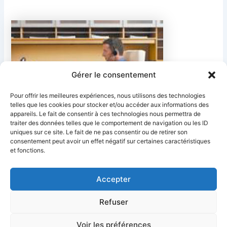
Gérer le consentement
Pour offrir les meilleures expériences, nous utilisons des technologies
telles que les cookies pour stocker et/ou accéder aux informations des
appareils. Le fait de consentir à ces technologies nous permettra de
traiter des données telles que le comportement de navigation ou les ID
uniques sur ce site. Le fait de ne pas consentir ou de retirer son
PRÉCÉDENT
SUIVANT
consentement peut avoir un effet négatif sur certaines caractéristiques
et fonctions.
Accepter
Refuser
Ciel Telecom
Mentions Légales
Politique de confidentialité
Politique de cookies
CGV
Déclaration d’accessibilité
Voir les préférences