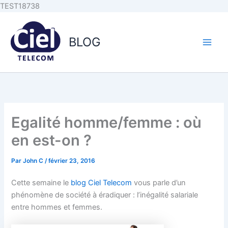
Aller au
Aller
TEST18738
contenu
au
principal
contenu
BLOG
Egalité homme/femme : où
en est-on ?
Par
John C
/
février 23, 2016
Cette semaine le
blog Ciel Telecom
vous parle d’un
phénomène de société à éradiquer : l’inégalité salariale
entre hommes et femmes.