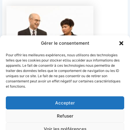
Gérer le consentement
Pour offrir les meilleures expériences, nous utilisons des technologies
telles que les cookies pour stocker et/ou accéder aux informations des
appareils. Le fait de consentir à ces technologies nous permettra de
traiter des données telles que le comportement de navigation ou les ID
uniques sur ce site. Le fait de ne pas consentir ou de retirer son
PRÉCÉDENT
SUIVANT
consentement peut avoir un effet négatif sur certaines caractéristiques
et fonctions.
Accepter
Refuser
Ciel Telecom
Mentions Légales
Politique de confidentialité
Politique de cookies
CGV
Déclaration d’accessibilité
Voir les préférences