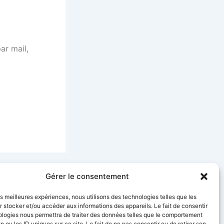
ar mail,
SUIVANT
Gérer le consentement
La Box Office , le haut débit pour les professionnels à petit prix
les meilleures expériences, nous utilisons des technologies telles que les
 stocker et/ou accéder aux informations des appareils. Le fait de consentir
ologies nous permettra de traiter des données telles que le comportement
n ou les ID uniques sur ce site. Le fait de ne pas consentir ou de retirer son