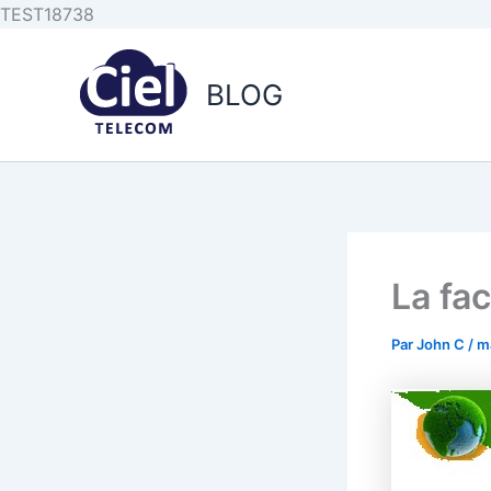
Aller au
Aller
TEST18738
contenu
au
principal
contenu
BLOG
La fac
Par
John C
/
m