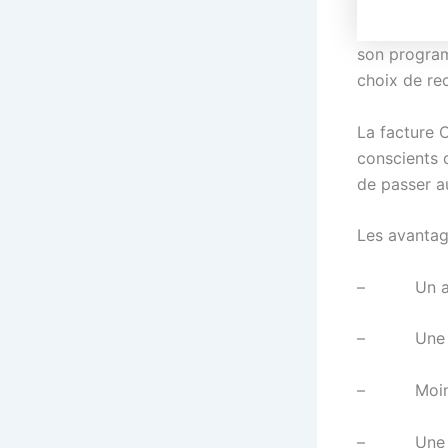
son program
choix de rec
La facture C
conscients d
de passer a
Les avantag
– Un arch
– Une réce
– Moins d
– Une gest