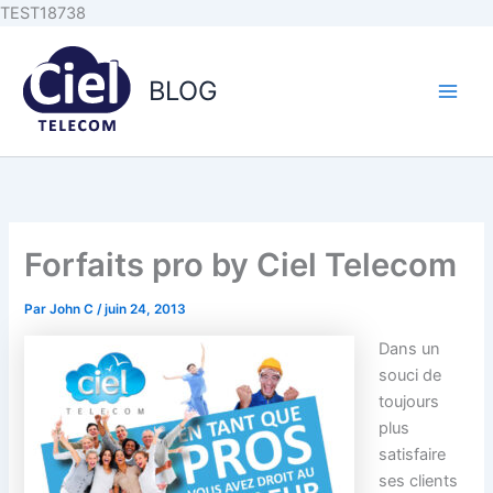
Aller au
Aller
TEST18738
contenu
au
principal
contenu
BLOG
Forfaits pro by Ciel Telecom
Par
John C
/
juin 24, 2013
Dans un
souci de
toujours
plus
satisfaire
ses clients