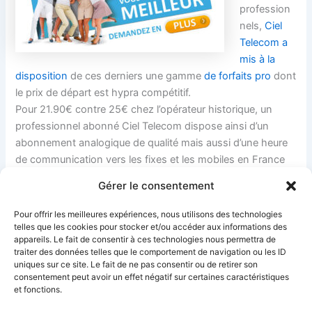
profession
nels,
Ciel
Telecom a
mis à la
disposition
de ces derniers une gamme
de forfaits pro
dont
le prix de départ est hypra compétitif.
Pour 21.90€ contre 25€ chez l’opérateur historique, un
professionnel abonné Ciel Telecom dispose ainsi d’un
abonnement analogique de qualité mais aussi d’une heure
de communication vers les fixes et les mobiles en France
et vers les fixes de 26 destinations étrangères.
Gérer le consentement
Les forfaits pro
de Ciel Telecom sont aujourd’hui parmi les
offres les plus populaires de Ciel Telecom. Ils ont déjà
Pour offrir les meilleures expériences, nous utilisons des technologies
conquis des dizaines de milliers de clients pro.
telles que les cookies pour stocker et/ou accéder aux informations des
appareils. Le fait de consentir à ces technologies nous permettra de
traiter des données telles que le comportement de navigation ou les ID
uniques sur ce site. Le fait de ne pas consentir ou de retirer son
PRÉCÉDENT
SUIVANT
consentement peut avoir un effet négatif sur certaines caractéristiques
et fonctions.