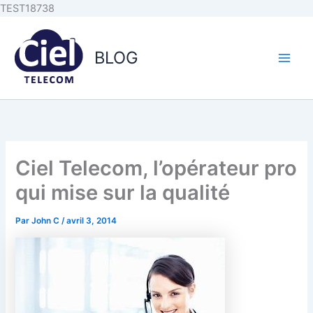
Aller au
Aller
TEST18738
contenu
au
principal
contenu
BLOG
Ciel Telecom, l’opérateur pro
qui mise sur la qualité
Par
John C
/
avril 3, 2014