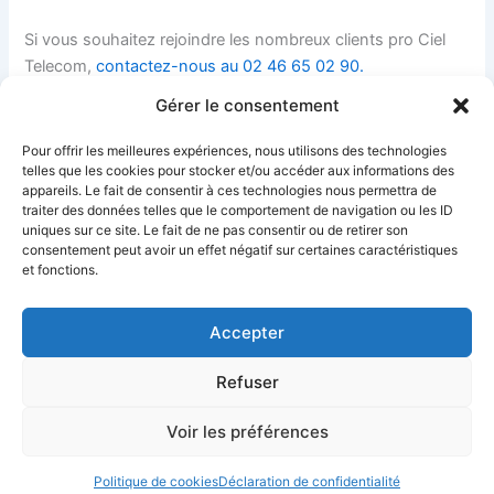
Si vous souhaitez rejoindre les nombreux clients pro Ciel
Telecom,
contactez-nous au 02 46 65 02 90.
Gérer le consentement
Pour offrir les meilleures expériences, nous utilisons des technologies
telles que les cookies pour stocker et/ou accéder aux informations des
appareils. Le fait de consentir à ces technologies nous permettra de
traiter des données telles que le comportement de navigation ou les ID
uniques sur ce site. Le fait de ne pas consentir ou de retirer son
PRÉCÉDENT
SUIVANT
consentement peut avoir un effet négatif sur certaines caractéristiques
et fonctions.
Accepter
Refuser
Ciel Telecom
Mentions Légales
Politique de confidentialité
Politique de cookies
CGV
Déclaration d’accessibilité
Voir les préférences
Politique de cookies
Déclaration de confidentialité