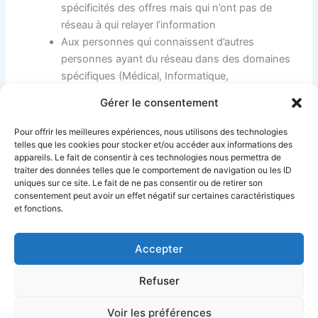
spécificités des offres mais qui n’ont pas de
réseau à qui relayer l’information
Aux personnes qui connaissent d’autres
personnes ayant du réseau dans des domaines
spécifiques (Médical, Informatique,
Boulangerie/Patisserie…)
Gérer le consentement
Et surtout aux personnes se trouvant sur le
marché de l’emploi mais qui ne trouvent pas les
Pour offrir les meilleures expériences, nous utilisons des technologies
offres adaptées
telles que les cookies pour stocker et/ou accéder aux informations des
appareils. Le fait de consentir à ces technologies nous permettra de
traiter des données telles que le comportement de navigation ou les ID
uniques sur ce site. Le fait de ne pas consentir ou de retirer son
PRÉCÉDENT
SUIVANT
consentement peut avoir un effet négatif sur certaines caractéristiques
et fonctions.
Accepter
Refuser
Ciel Telecom
Mentions Légales
Politique de confidentialité
Politique de cookies
CGV
Déclaration d’accessibilité
Voir les préférences