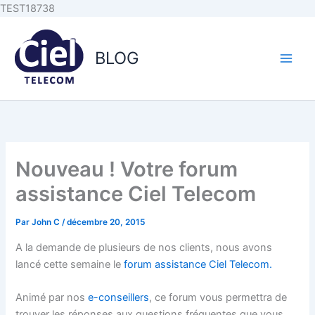
Aller au
Aller
TEST18738
contenu
au
principal
contenu
BLOG
Nouveau ! Votre forum
assistance Ciel Telecom
Par
John C
/
décembre 20, 2015
A la demande de plusieurs de nos clients, nous avons
lancé cette semaine le
forum assistance Ciel Telecom.
Animé par nos
e-conseillers
, ce forum vous permettra de
trouver les réponses aux questions fréquentes que vous