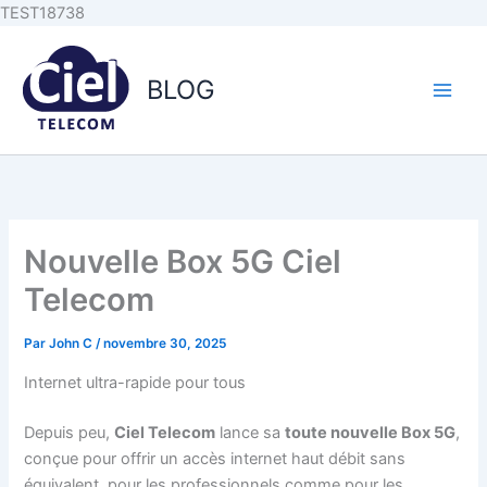
Aller au
Aller
TEST18738
contenu
au
principal
contenu
BLOG
Nouvelle Box 5G Ciel
Telecom
Par
John C
/
novembre 30, 2025
Internet ultra-rapide pour tous
Depuis peu,
Ciel Telecom
lance sa
toute nouvelle Box 5G
,
conçue pour offrir un accès internet haut débit sans
équivalent, pour les professionnels comme pour les