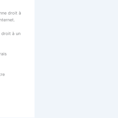
nne droit à
nternet.
 droit à un
rais
tre