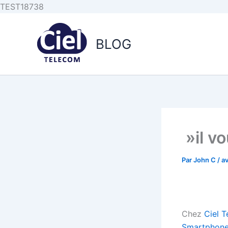
Aller au
Aller
TEST18738
contenu
au
principal
contenu
BLOG
»il vo
Par
John C
/
av
Chez
Ciel 
Smartphon