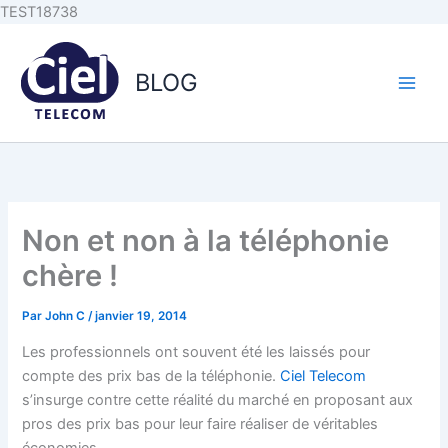
Aller au
Aller
TEST18738
contenu
au
principal
contenu
BLOG
Non et non à la téléphonie
chère !
Par
John C
/
janvier 19, 2014
Les professionnels ont souvent été les laissés pour
compte des prix bas de la téléphonie.
Ciel Telecom
s’insurge contre cette réalité du marché en proposant aux
pros des prix bas pour leur faire réaliser de véritables
économies.