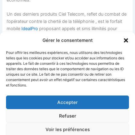
Un des derniers produits Ciel Telecom, reflet du combat de
l’opérateur contre la cherté de la téléphonie , est le forfait
mobile
IdealPro
proposant appels et sms illimités pour
moins de 20€ aux professionnels .
Gérer le consentement
La
BoxOffice
de Ciel Telecom est elle aussi un produit de
Pour offrir les meilleures expériences, nous utilisons des technologies
qualité à un tarif très bas.
telles que les cookies pour stocker et/ou accéder aux informations des
appareils. Le fait de consentir à ces technologies nous permettra de
traiter des données telles que le comportement de navigation ou les ID
uniques sur ce site. Le fait de ne pas consentir ou de retirer son
PRÉCÉDENT
SUIVANT
consentement peut avoir un effet négatif sur certaines caractéristiques
et fonctions.
Accepter
Refuser
Ciel Telecom
Mentions Légales
Politique de confidentialité
Politique de cookies
CGV
Déclaration d’accessibilité
Voir les préférences