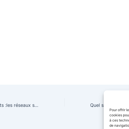
Vigilance attentats :les réseaux sociaux au cœur des évènements
Pour offrir 
cookies pour
à ces techn
de navigatio