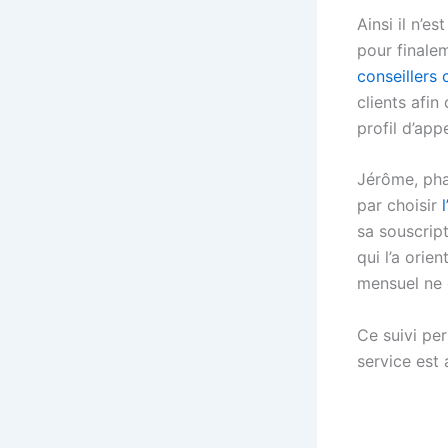
Ainsi il n’e
pour finalem
conseillers 
clients afin
profil d’appe
Jérôme, pha
par choisir
sa souscript
qui l’a ori
mensuel ne 
Ce suivi pe
service est 