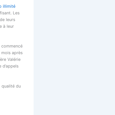
 illimité
fisant. Les
 de leurs
e à leur
le commencé
 mois après
lère Valérie
e d’appels
 qualité du