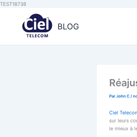
Aller au
Aller
TEST18738
contenu
au
principal
contenu
BLOG
Réaju
Par
John C
/
n
Ciel Telec
sur leurs co
le mieux à l