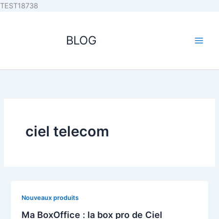
Aller au
Aller
TEST18738
contenu
au
principal
contenu
BLOG
ciel telecom
Nouveaux produits
Ma BoxOffice : la box pro de Ciel