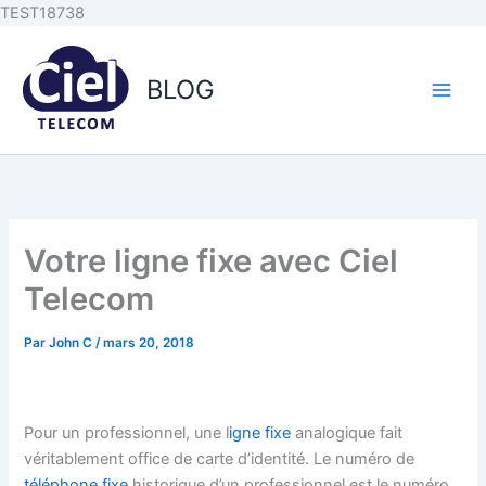
Aller au
Aller
TEST18738
contenu
au
principal
contenu
BLOG
Votre ligne fixe avec Ciel
Telecom
Par
John C
/
mars 20, 2018
Pour un professionnel, une l
igne fixe
analogique fait
véritablement office de carte d’identité. Le numéro de
téléphone fixe
historique d’un professionnel est le numéro