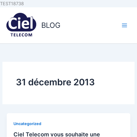
Aller au
Aller
TEST18738
contenu
au
principal
contenu
BLOG
31 décembre 2013
Uncategorized
Ciel Telecom vous souhaite une