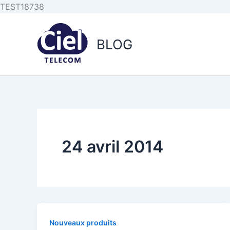
Aller au
Aller
TEST18738
contenu
au
principal
contenu
BLOG
24 avril 2014
Nouveaux produits