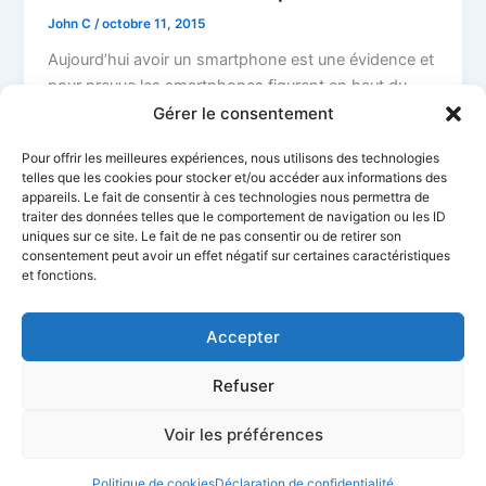
John C
/
octobre 11, 2015
Aujourd’hui avoir un smartphone est une évidence et
pour preuve les smartphones figurent en haut du
classement des ventes de […]
Gérer le consentement
Pour offrir les meilleures expériences, nous utilisons des technologies
telles que les cookies pour stocker et/ou accéder aux informations des
appareils. Le fait de consentir à ces technologies nous permettra de
traiter des données telles que le comportement de navigation ou les ID
uniques sur ce site. Le fait de ne pas consentir ou de retirer son
consentement peut avoir un effet négatif sur certaines caractéristiques
et fonctions.
Accepter
Refuser
Ciel Telecom
Mentions Légales
Politique de confidentialité
Politique de cookies
CGV
Déclaration d’accessibilité
Voir les préférences
Politique de cookies
Déclaration de confidentialité