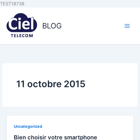
Aller au
Aller
TEST18738
contenu
au
principal
contenu
BLOG
11 octobre 2015
Uncategorized
Bien choisir votre smartphone