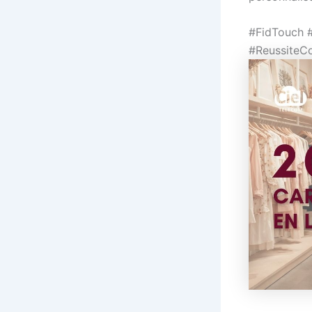
#FidTouch #
#ReussiteC