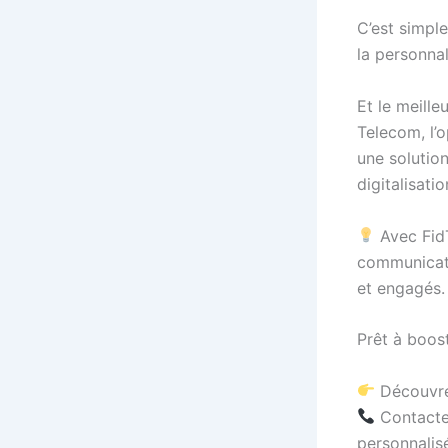
C’est simple
la personnal
Et le meille
Telecom, l’
une solutio
digitalisatio
Avec FidT
communicati
et engagés.
Prêt à boost
Découvre
Contacte
personnalis