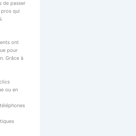
s de passer
x pros qui
%
ients ont
çue pour
n. Grâce à
clics
ue ou en
 téléphones
stiques