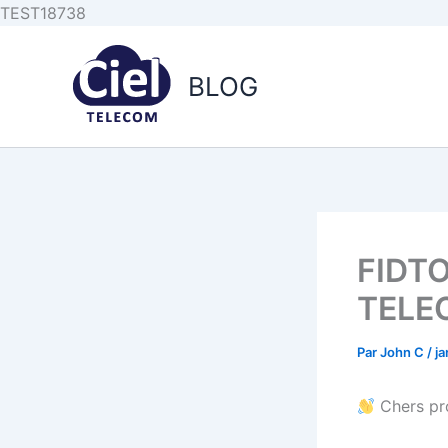
Aller au
Aller
TEST18738
contenu
au
principal
contenu
BLOG
FIDTO
TELE
Par
John C
/
ja
Chers pro