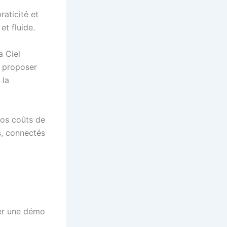
raticité et
et fluide.
a Ciel
e proposer
 la
vos coûts de
s, connectés
er une démo