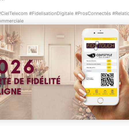
CielTelecom #FidelisationDigitale #ProsConnectés #Relati
ommerciale