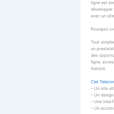
ligne est es
développer 
avec un sit
Pourquoi cr
Tout simple
un prestatai
des opportun
ligne, acces
histoire.
Ciel Teleco
– Un site u
– Un design
– Une interf
– Un accomp