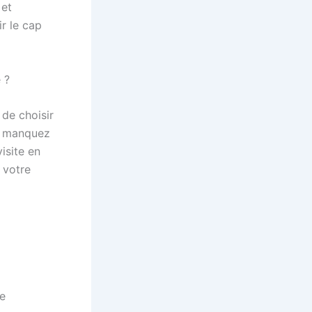
 et
ir le cap
 ?
de choisir
us manquez
isite en
t votre
ne