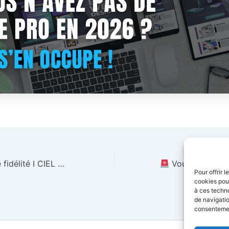
FIDTOUCH Carte fidélité I CIEL TELECOM
Vous allez perdre votre numéro fixe ?
Pour offrir 
cookies pour
à ces techn
de navigatio
consentement