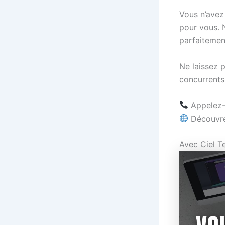
Vous n’avez
pour vous. N
parfaitement
Ne laissez p
concurrents 
Appelez-
Découvre
Avec Ciel T