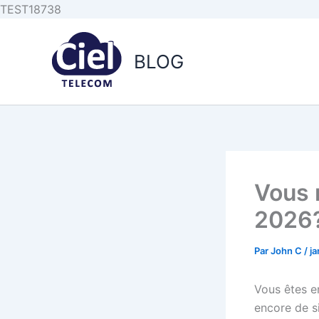
Aller au
Aller
TEST18738
contenu
au
principal
contenu
BLOG
Vous 
2026
Par
John C
/
ja
Vous êtes e
encore de si