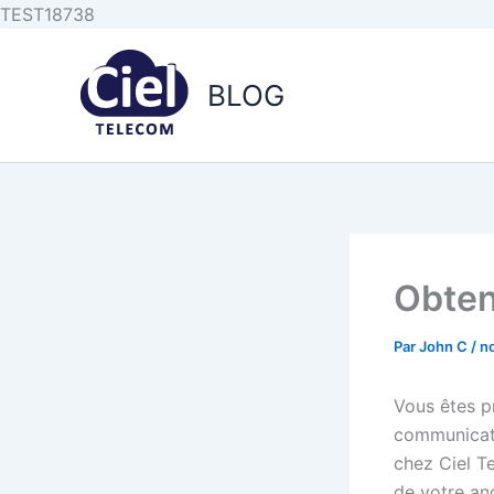
Aller au
Aller
TEST18738
contenu
au
principal
contenu
BLOG
Obten
Par
John C
/
n
Vous êtes p
communicatio
chez Ciel T
de votre an