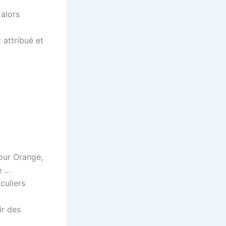
 alors
 attribué et
pour Orange,
e …
culiers
ir des