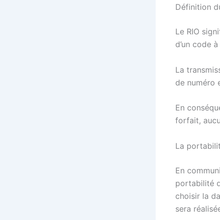
Définition 
Le RIO signi
d’un code à
La transmis
de numéro et
En conséque
forfait, auc
La
portabili
En communiq
portabilit
choisir la d
sera réalisé