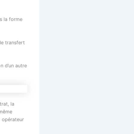
us la forme
e transfert
n d’un autre
rat, la
 même
l opérateur