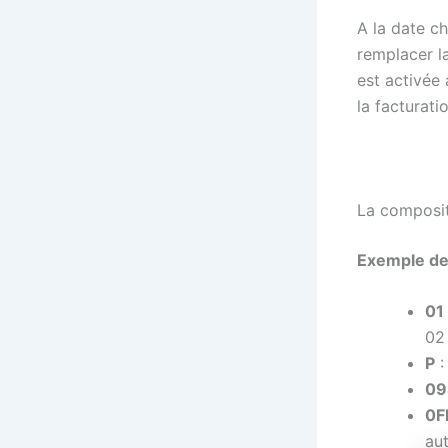
A la date ch
remplacer la
est activée 
la facturat
La composit
Exemple de
01
02
P
:
09
0F
au