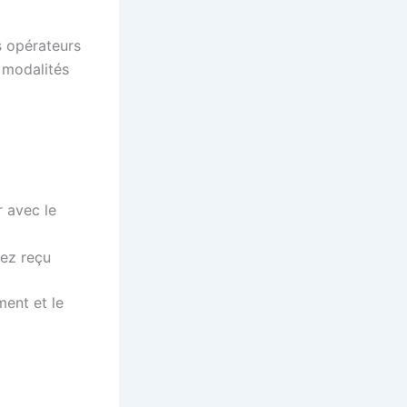
s opérateurs
s modalités
 avec le
vez reçu
ent et le