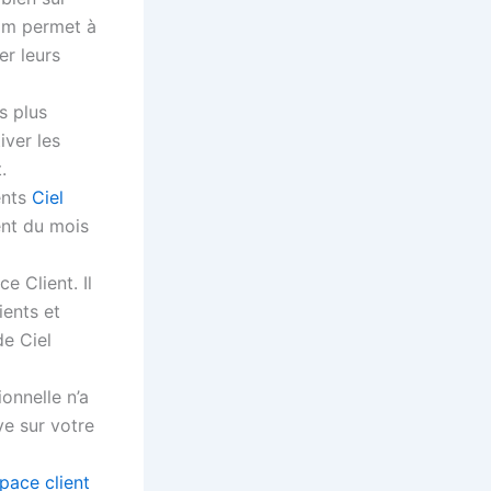
com permet à
er leurs
s plus
iver les
.
ents
Ciel
ent du mois
e Client. Il
ients et
de Ciel
onnelle n’a
ve sur votre
pace client