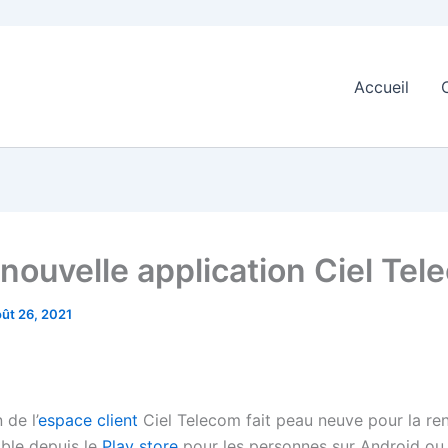
Accueil
 nouvelle application Ciel Te
oût 26, 2021
 de l’
espace client
Ciel Telecom fait peau neuve pour la ren
ble depuis le
Play store
pour les personnes sur Android ou 