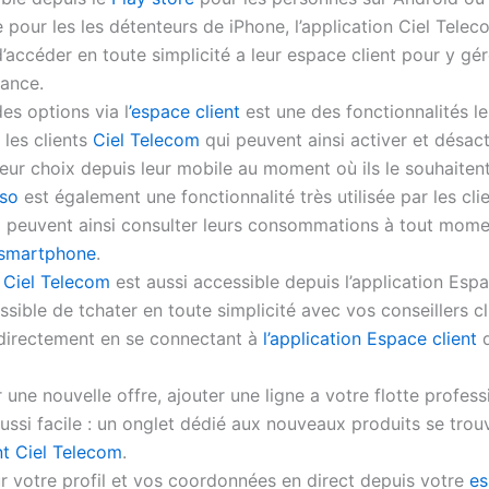
 pour les les détenteurs de iPhone, l’application Ciel Tele
d’accéder en toute simplicité a leur espace client pour y gér
tance.
es options via l
’espace client
est une des fonctionnalités le
 les clients
Ciel Telecom
qui peuvent ainsi activer et désact
eur choix depuis leur mobile au moment où ils le souhaitent
nso
est également une fonctionnalité très utilisée par les cli
 peuvent ainsi consulter leurs consommations à tout mom
smartphone
.
e Ciel Telecom
est aussi accessible depuis l’application Espac
sible de tchater en toute simplicité avec vos conseillers cl
directement en se connectant à
l’application Espace client
e nouvelle offre, ajouter une ligne a votre flotte professi
ussi facile : un onglet dédié aux nouveaux produits se trou
nt Ciel Telecom
.
ur votre profil et vos coordonnées en direct depuis votre
es