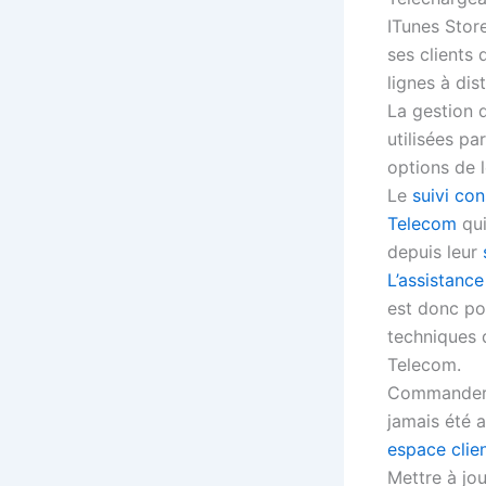
ITunes Store
ses clients 
lignes à dis
La gestion d
utilisées par
options de l
Le
suivi co
Telecom
qui
depuis leur
L’assistanc
est donc pos
techniques 
Telecom.
Commander un
jamais été a
espace clie
Mettre à jo