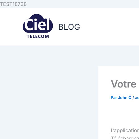
Aller au
Aller
TEST18738
contenu
au
principal
contenu
BLOG
Votre
Par
John C
/
a
L’application
Téléchargea