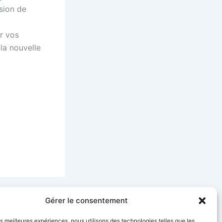
rsion de
er vos
la nouvelle
SUIVANT
Gérer le consentement
Que faire en cas de perte ou de vol de ma carte SIM ?
les meilleures expériences, nous utilisons des technologies telles que les