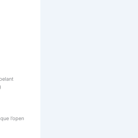
pelant
)
 que l’open