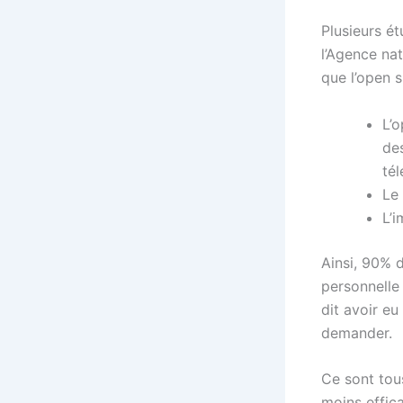
Plusieurs ét
l’Agence nat
que l’open s
L’o
de
té
Le 
L’i
Ainsi, 90% 
personnelle 
dit avoir eu
demander.
Ce sont tou
moins effica