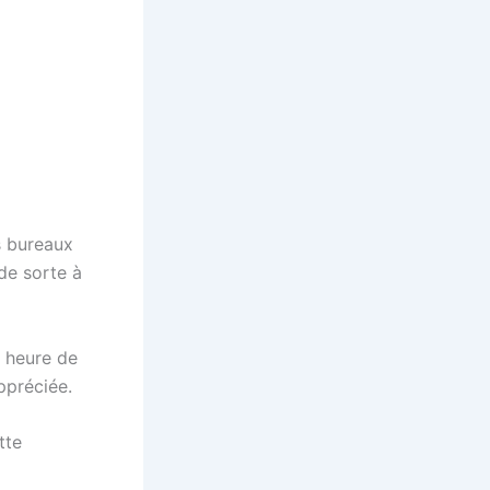
s bureaux
de sorte à
n heure de
ppréciée.
tte