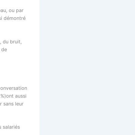
eau, ou par
nsi démontré
 du bruit,
 de
conversation
2%)ont aussi
r sans leur
 salariés