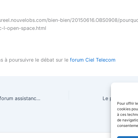
sreel.nouvelobs.com/bien-bien/20150616.OBS0908/pourquoi
ec-l-open-space.html
s à poursuivre le débat sur le
forum Ciel Telecom
Nouveau ! Votre forum assistance Ciel Telecom
Le pack entrep
Pour offrir 
cookies pour
à ces techn
de navigatio
consentement