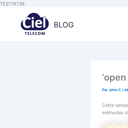
Aller au
Aller
TEST18738
contenu
au
principal
contenu
BLOG
‘open
Par
John C
/
d
Cette sema
méthodes de 