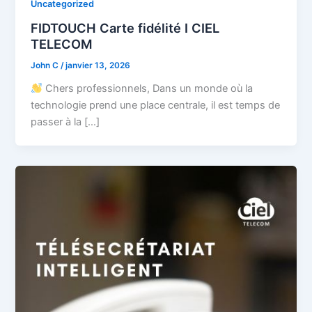
Uncategorized
FIDTOUCH Carte fidélité I CIEL
TELECOM
John C
/
janvier 13, 2026
Chers professionnels, Dans un monde où la
technologie prend une place centrale, il est temps de
passer à la […]