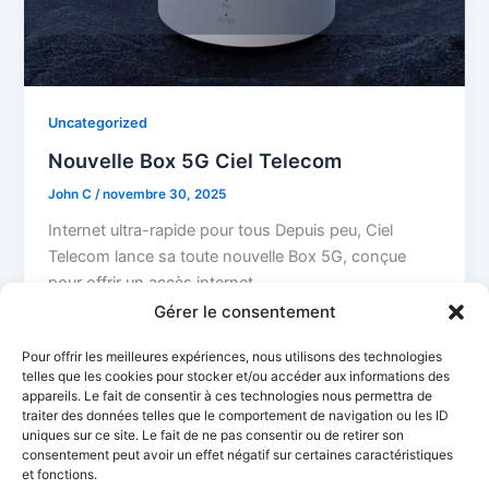
Uncategorized
Nouvelle Box 5G Ciel Telecom
John C
/
novembre 30, 2025
Internet ultra-rapide pour tous Depuis peu, Ciel
Telecom lance sa toute nouvelle Box 5G, conçue
pour offrir un accès internet
Gérer le consentement
Pour offrir les meilleures expériences, nous utilisons des technologies
telles que les cookies pour stocker et/ou accéder aux informations des
appareils. Le fait de consentir à ces technologies nous permettra de
←
Précédent
1
2
3
…
26
traiter des données telles que le comportement de navigation ou les ID
uniques sur ce site. Le fait de ne pas consentir ou de retirer son
Suivant
→
consentement peut avoir un effet négatif sur certaines caractéristiques
et fonctions.