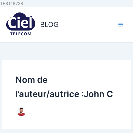
Aller au
Aller
TEST18738
contenu
au
principal
contenu
BLOG
Nom de
l’auteur/autrice :John C